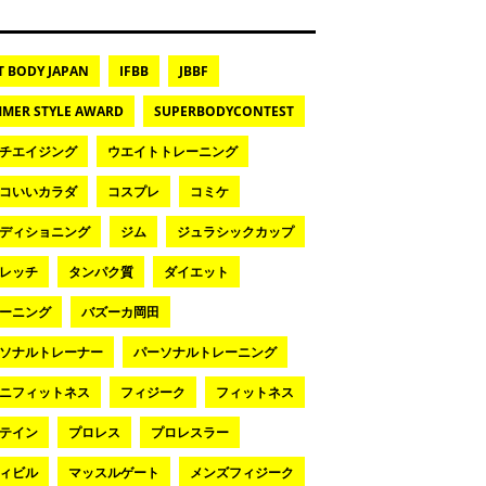
T BODY JAPAN
IFBB
JBBF
MER STYLE AWARD
SUPERBODYCONTEST
チエイジング
ウエイトトレーニング
コいいカラダ
コスプレ
コミケ
ディショニング
ジム
ジュラシックカップ
レッチ
タンパク質
ダイエット
ーニング
バズーカ岡田
ソナルトレーナー
パーソナルトレーニング
ニフィットネス
フィジーク
フィットネス
テイン
プロレス
プロレスラー
ィビル
マッスルゲート
メンズフィジーク