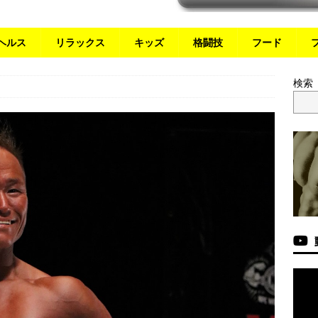
ヘルス
リラックス
キッズ
格闘技
フード
検索