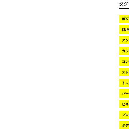
タグ
BES
SUM
アン
カッ
コン
スト
トレ
パー
ビキ
プロ
ボデ