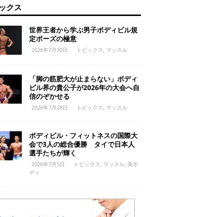
ックス
世界王者から学ぶ男子ボディビル規
定ポーズの極意
2026年7月30日
トピックス
,
マッスル
「脚の筋肥大が止まらない」ボディ
ビル界の貴公子が2026年の大会へ自
信のぞかせる
2026年7月28日
トピックス
,
マッスル
ボディビル・フィットネスの国際大
会で3人の総合優勝 タイで日本人
選手たちが輝く
2026年7月5日
トピックス
,
マッスル
,
美ボ
ディ