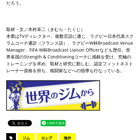
だろう。
取材・文／木村卓二（きむら・たくじ）
本業はTVディレクター。複数言語に通じ、ラグビー日本代表スク
ラムコーチ通訳（フランス語）、ラグビーW杯Broadcast Venue
Manager、FIFA W杯Broadcast Liaison Officerなども歴任。世
界各国のStrength & Conditioningコーチに感銘を受け、究極の
トレーニングを求め、取材と研究に勤しむ。認定フィットネスト
レーナー資格を持ち、格闘家などへの指導も行なっている。
ジム
ロシア
海外