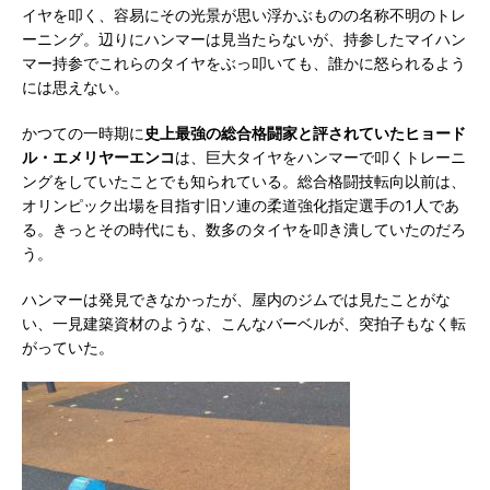
イヤを叩く、容易にその光景が思い浮かぶものの名称不明のトレ
ーニング。辺りにハンマーは見当たらないが、持参したマイハン
マー持参でこれらのタイヤをぶっ叩いても、誰かに怒られるよう
には思えない。
かつての一時期に
史上最強の総合格闘家と評されていたヒョード
ル・エメリヤーエンコ
は、巨大タイヤをハンマーで叩くトレーニ
ングをしていたことでも知られている。総合格闘技転向以前は、
オリンピック出場を目指す旧ソ連の柔道強化指定選手の1人であ
る。きっとその時代にも、数多のタイヤを叩き潰していたのだろ
う。
ハンマーは発見できなかったが、屋内のジムでは見たことがな
い、一見建築資材のような、こんなバーベルが、突拍子もなく転
がっていた。