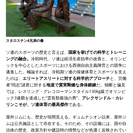
スタロスチン4兄弟の像
ソ連のスポーツの歴史と言えば、
国家を挙げての科学とトレーニ
ングの融合。
冷戦時代、ソ連は経済生産効率の改善と、オリンピ
ックを中心としたスポーツにおける西側自由主義陣営との競争に
邁進した。極論すれば、冷戦期ソ連の保健体育とスポーツを支え
たのは、
エリートアスリートに対する科学的アプローチ
と、労働
者“同志”諸君に対する
地道で質実剛健な身体鍛錬
だ。独断と偏見
では、レスリング・グレコローマンスタイル130kg級でオリンピ
ック3連覇を達成した“霊長類最強の男”、
アレクサンドル・カレ
リンこそが、ソ連体育の最高傑作
である。
屋外ジムにも、歴史が垣間見える。ギュムナシオン以来、屋外ジ
ムは公共施設として存在する。そのため、その設備には、国や自
治体の歴史、政策方針や建設時の情勢などが色濃く反映されてい