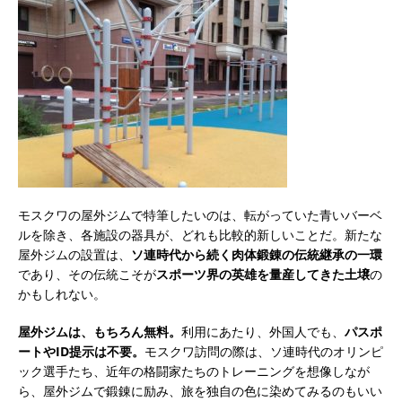
モスクワの屋外ジムで特筆したいのは、転がっていた青いバーベ
ルを除き、各施設の器具が、どれも比較的新しいことだ。新たな
屋外ジムの設置は、
ソ連時代から続く肉体鍛錬の伝統継承の一環
であり、その伝統こそが
スポーツ界の英雄を量産してきた土壌
の
かもしれない。
屋外ジムは、もちろん無料。
利用にあたり、外国人でも、
パスポ
ートやID提示は不要。
モスクワ訪問の際は、ソ連時代のオリンピ
ック選手たち、近年の格闘家たちのトレーニングを想像しなが
ら、屋外ジムで鍛錬に励み、旅を独自の色に染めてみるのもいい