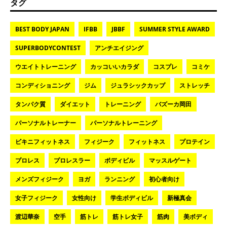
タグ
BEST BODY JAPAN
IFBB
JBBF
SUMMER STYLE AWARD
SUPERBODYCONTEST
アンチエイジング
ウエイトトレーニング
カッコいいカラダ
コスプレ
コミケ
コンディショニング
ジム
ジュラシックカップ
ストレッチ
タンパク質
ダイエット
トレーニング
バズーカ岡田
パーソナルトレーナー
パーソナルトレーニング
ビキニフィットネス
フィジーク
フィットネス
プロテイン
プロレス
プロレスラー
ボディビル
マッスルゲート
メンズフィジーク
ヨガ
ランニング
初心者向け
女子フィジーク
女性向け
学生ボディビル
新極真会
渡辺華奈
空手
筋トレ
筋トレ女子
筋肉
美ボディ