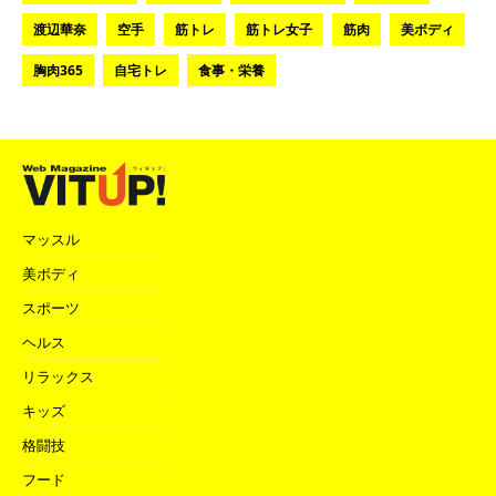
渡辺華奈
空手
筋トレ
筋トレ女子
筋肉
美ボディ
胸肉365
自宅トレ
食事・栄養
マッスル
美ボディ
スポーツ
ヘルス
リラックス
キッズ
格闘技
フード