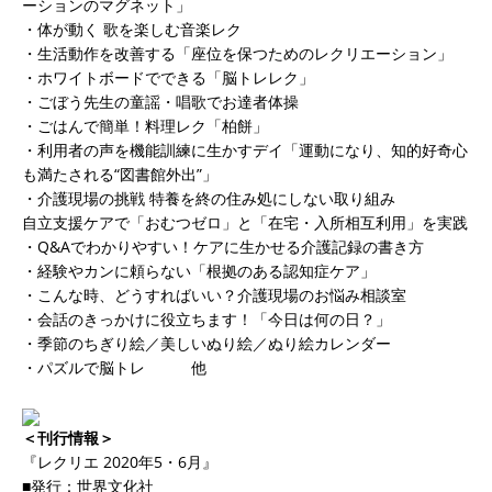
ーションのマグネット」
・体が動く 歌を楽しむ音楽レク
・生活動作を改善する「座位を保つためのレクリエーション」
・ホワイトボードでできる「脳トレレク」
・ごぼう先生の童謡・唱歌でお達者体操
・ごはんで簡単！料理レク「柏餅」
・利用者の声を機能訓練に生かすデイ「運動になり、知的好奇心
も満たされる“図書館外出”」
・介護現場の挑戦 特養を終の住み処にしない取り組み
自立支援ケアで「おむつゼロ」と「在宅・入所相互利用」を実践
・Q&Aでわかりやすい！ケアに生かせる介護記録の書き方
・経験やカンに頼らない「根拠のある認知症ケア」
・こんな時、どうすればいい？介護現場のお悩み相談室
・会話のきっかけに役立ちます！「今日は何の日？」
・季節のちぎり絵／美しいぬり絵／ぬり絵カレンダー
・パズルで脳トレ 他
＜刊行情報＞
『レクリエ 2020年5・6月』
■発行：世界文化社