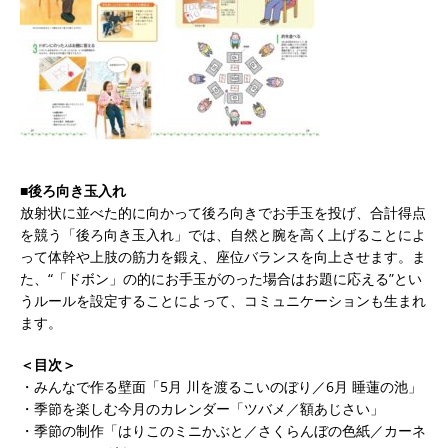
■後ろ向き玉入れ
放射状に並べた的に向かって後ろ向きでお手玉を投げ、合計得点
を競う「後ろ向き玉入れ」では、自然と腕を高く上げることによ
って体幹や上肢の筋力を鍛え、座位バランスを向上させます。ま
た、“「ドボン」の的にお手玉がのった場合はお題に応える”とい
うルールを設定することによって、コミュニケーションも生まれ
ます。
＜目次＞
・みんなで作る壁面「5月 川を渡るこいのぼり／6月 睡蓮の池」
・季節を楽しむ今月のカレンダー「ツバメ／額あじさい」
・季節の制作「はりこのミニかぶと／さくらんぼの色紙／カーネ