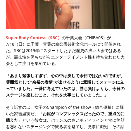
Super Body Contest（SBC）
の千葉大会（CHIBA08）が、
7/18（日）に千葉・青葉の森公園芸術文化ホールにて開催され
た。SBCは2019年にスタートしたまだ歴史の浅い大会ではある
が、競技性を保ちながらエンターテイメント性も持ち合わせた大
会として注目を集めている。
「あまり緊張しすぎず、心の中は決して余裕ではないのですが、
雰囲気として“余裕の表情”が出せるように意識してステージに立
っていました。一番に考えていたのは、勝ち負けよりも、今日の
ステージを楽しむこと。それを大事にしていました。」
そう話すのは、女子のChampion of the show（総合優勝）に輝
いた家吉里実だ。
「お尻がコンプレックスだったので、重点的に
鍛えた」
という彼女は、バランスの良いボディラインと常に笑顔
を忘れないステージングで観る者を魅了し、見事に戴冠。その話