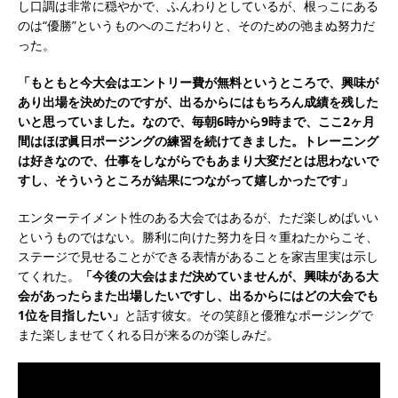
し口調は非常に穏やかで、ふんわりとしているが、根っこにある
のは“優勝”というものへのこだわりと、そのための弛まぬ努力だ
った。
「もともと今大会はエントリー費が無料というところで、興味が
あり出場を決めたのですが、出るからにはもちろん成績を残した
いと思っていました。なので、毎朝6時から9時まで、ここ2ヶ月
間はほぼ眞日ポージングの練習を続けてきました。トレーニング
は好きなので、仕事をしながらでもあまり大変だとは思わないで
すし、そういうところが結果につながって嬉しかったです」
エンターテイメント性のある大会ではあるが、ただ楽しめばいい
というものではない。勝利に向けた努力を日々重ねたからこそ、
ステージで見せることができる表情があることを家吉里実は示し
てくれた。
「今後の大会はまだ決めていませんが、興味がある大
会があったらまた出場したいですし、出るからにはどの大会でも
1位を目指したい」
と話す彼女。その笑顔と優雅なポージングで
また楽しませてくれる日が来るのが楽しみだ。