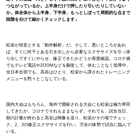
つながっているか。上半身だけで押したり引いたりしていない
か。体全体から上半身、下半身、もっとしぼって局部的な点まで
段階を分けて細かくチェックします」
松栄が得意とする「動作解析」だ。そして、悪いところがあれ
ば、すぐに何千とある引き出しから必要なエクササイズを引っ張
り出してすぐにやらせ、修正できたかどうか再度確認。コロナ禍
でもテレビ電話やZOOMなどを駆使して、休むことなく指導中。
全日本合宿でも、高谷はひとり、松栄から課されたトレーニング
メニューを黙々とこなしている。
国内大会はもちろん、海外で開催される大会にも松栄は極力帯同
してきたが、コロナでそれもままならず。それでも、試合当日、
朝の計量が終わると高谷は映像を送り、松栄がその場でチェッ
ク。2、3の修正エクササイズを行い、万全の体勢で試合に臨んで
いる。