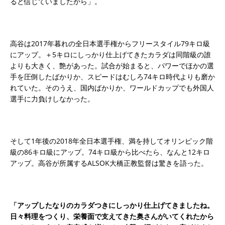
ると信じていましたから」。
高谷は2017年暮れの全日本選手権からフリースタイル79キロ級
にアップ。＋5キロにしっかり仕上げてきたカラダは同階級の誰
よりも大きく、艶があった。試合が始まると、パワーでほかの選
手を圧倒したばかりか、スピードはむしろ74キロ時代よりも磨か
れていた。そのうえ、国内ばかりか、ワールドカップでも外国人
選手に力負けしなかった。
そして1年後の2018年全日本選手権、満を持してオリンピック階
級の86キロ級にアップ。74キロ級から比べたら、なんと12キロ
アップ。高谷が所属するALSOK大橋正教監督は驚きを語った。
「アップしたなりのカラダつきにしっかり仕上げてきましたね。
日々料理をつくり、栄養面で支えてきた奥さんがいてくれたから