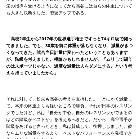
栄の指導を受けるようになってから高谷には自らの体重について
も大きな決断をした。階級アップである。
「高校2年生から2017年の世界選手権までずっと74キロ級で闘っ
てきました。でも、30歳を前に体重が落ちなくなり、減量がきつ
くなってきた。試合当日計量に変わったということもあります
が、階級を考えました。極論かもしれませんが、『ムリして闘う
のはスポーツじゃない。過度な減量は人をダメにする』という考
えを持っていましたから」
それに対して、松栄も高谷の考えを支持した。「とにかく減量し
て、本来の体重よりも軽いところで勝負。それが日本のレスリン
グでしたけど、私は『自分が中心。自分のレスリングができるの
はどの階級がベストか』を考えるべきだと。だから、高谷選手が
階級をあげると言ったとき、私は賛成して、後押ししました。彼
ならムリな減量をするより、ベストなパフォーマンスを発揮でき