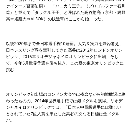
ァイターズ斎藤佑樹）、「ハニカミ王子」（プロゴルファー石川
遼）と並んで「タックル王子」と呼ばれた高谷惣亮（京都・網野
高⇒拓殖大⇒ALSOK）の快進撃はここから始まった。
以後2020年まで全日本選手権10連覇。人気＆実力を兼ね備え、
日本レスリング界を牽引してきた高谷は2012年ロンドンオリン
ピック、2016年リオデジャネイロオリンピックに出場。そし
て、今年5月世界予選を勝ち抜き、この夏の東京オリンピックに
挑む。
オリンピック初出場のロンドン大会では残念ながら初戦敗退に終
わったものの、2014年世界選手権では銀メダルを獲得。リオデ
ジャネイロオリンピックでは、「日本人中量級選手には難しい」
とされていた7位入賞を果たした高谷の次なる目標は金メダル
だ。