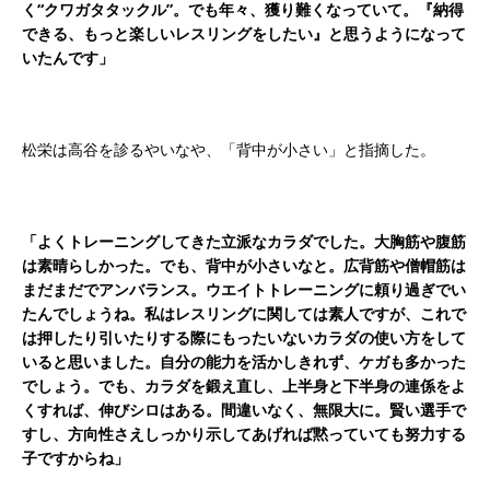
く“クワガタタックル”。でも年々、獲り難くなっていて。『納得
できる、もっと楽しいレスリングをしたい』と思うようになって
いたんです」
松栄は高谷を診るやいなや、「背中が小さい」と指摘した。
「よくトレーニングしてきた立派なカラダでした。大胸筋や腹筋
は素晴らしかった。でも、背中が小さいなと。広背筋や僧帽筋は
まだまだでアンバランス。ウエイトトレーニングに頼り過ぎでい
たんでしょうね。私はレスリングに関しては素人ですが、これで
は押したり引いたりする際にもったいないカラダの使い方をして
いると思いました。自分の能力を活かしきれず、ケガも多かった
でしょう。でも、カラダを鍛え直し、上半身と下半身の連係をよ
くすれば、伸びシロはある。間違いなく、無限大に。賢い選手で
すし、方向性さえしっかり示してあげれば黙っていても努力する
子ですからね」