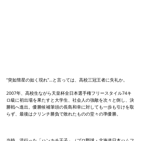
“突如彗星の如く現れ”…と言っては、高校三冠王者に失礼か。
2007年、高校生ながら天皇杯全日本選手権フリースタイル74キ
ロ級に初出場を果たすと大学生、社会人の強敵を次々と倒し、決
勝戦へ進出。優勝候補筆頭の長島和幸に対しても一歩も引けを取
らず、最後はクリンチ勝負で敗れたものの堂々の準優勝。
当時、流行った「ハンカチ王子」（プロ野球・北海道日本ハムフ