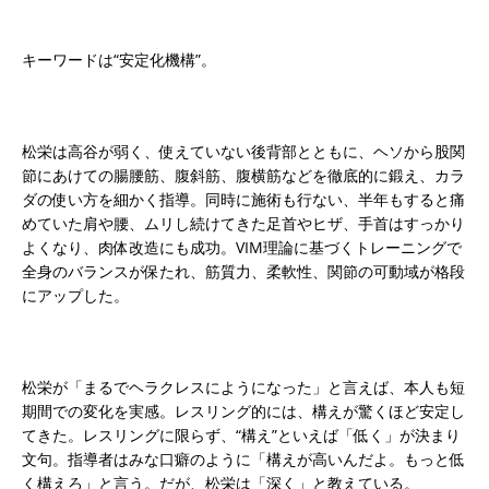
キーワードは“安定化機構”。
松栄は高谷が弱く、使えていない後背部とともに、ヘソから股関
節にあけての腸腰筋、腹斜筋、腹横筋などを徹底的に鍛え、カラ
ダの使い方を細かく指導。同時に施術も行ない、半年もすると痛
めていた肩や腰、ムリし続けてきた足首やヒザ、手首はすっかり
よくなり、肉体改造にも成功。VIM理論に基づくトレーニングで
全身のバランスが保たれ、筋質力、柔軟性、関節の可動域が格段
にアップした。
松栄が「まるでヘラクレスにようになった」と言えば、本人も短
期間での変化を実感。レスリング的には、構えが驚くほど安定し
てきた。レスリングに限らず、“構え”といえば「低く」が決まり
文句。指導者はみな口癖のように「構えが高いんだよ。もっと低
く構えろ」と言う。だが、松栄は「深く」と教えている。