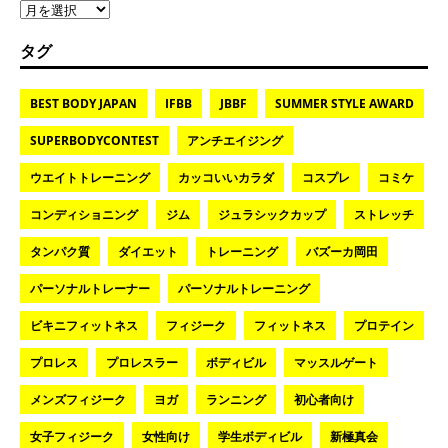
タグ
BEST BODY JAPAN
IFBB
JBBF
SUMMER STYLE AWARD
SUPERBODYCONTEST
アンチエイジング
ウエイトトレーニング
カッコいいカラダ
コスプレ
コミケ
コンディショニング
ジム
ジュラシックカップ
ストレッチ
タンパク質
ダイエット
トレーニング
バズーカ岡田
パーソナルトレーナー
パーソナルトレーニング
ビキニフィットネス
フィジーク
フィットネス
プロテイン
プロレス
プロレスラー
ボディビル
マッスルゲート
メンズフィジーク
ヨガ
ランニング
初心者向け
女子フィジーク
女性向け
学生ボディビル
新極真会