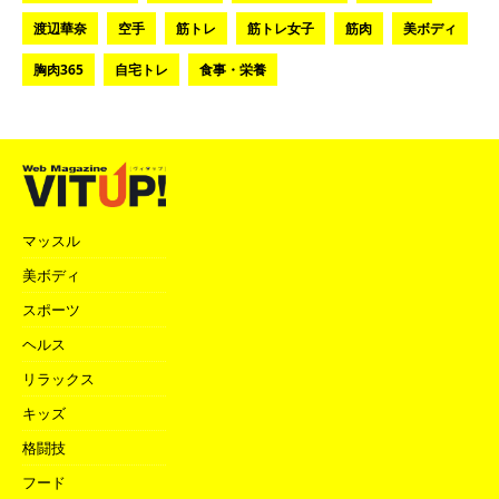
渡辺華奈
空手
筋トレ
筋トレ女子
筋肉
美ボディ
胸肉365
自宅トレ
食事・栄養
マッスル
美ボディ
スポーツ
ヘルス
リラックス
キッズ
格闘技
フード