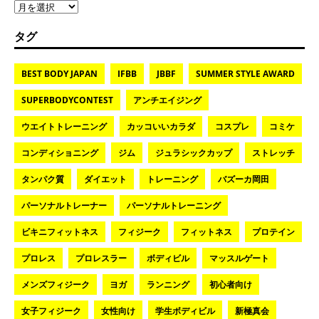
タグ
BEST BODY JAPAN
IFBB
JBBF
SUMMER STYLE AWARD
SUPERBODYCONTEST
アンチエイジング
ウエイトトレーニング
カッコいいカラダ
コスプレ
コミケ
コンディショニング
ジム
ジュラシックカップ
ストレッチ
タンパク質
ダイエット
トレーニング
バズーカ岡田
パーソナルトレーナー
パーソナルトレーニング
ビキニフィットネス
フィジーク
フィットネス
プロテイン
プロレス
プロレスラー
ボディビル
マッスルゲート
メンズフィジーク
ヨガ
ランニング
初心者向け
女子フィジーク
女性向け
学生ボディビル
新極真会