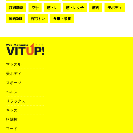
渡辺華奈
空手
筋トレ
筋トレ女子
筋肉
美ボディ
胸肉365
自宅トレ
食事・栄養
マッスル
美ボディ
スポーツ
ヘルス
リラックス
キッズ
格闘技
フード