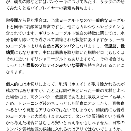
が、朝食の際などにはパンケーキにつけてみたり、サラダにのせ
てみたりと名バイプレイヤーの要素も持ちます。
栄養面から見た場合は、当然ヨーグルトなので一般的なヨーグル
トと同様に乳酸菌は豊富ですし、他にもカルシウムやビタミンも
含まれています。ギリシャヨーグルト独自の特徴に関しては、水
分を取り除いてろ過されて濃縮された状態にありますから、一般
のヨーグルトよりも自然と
高タンパク
になりますし、
低脂肪、低
糖質
にもなります。中には脂肪を取り除いた脂肪ゼロ（もしくは
それに近い）ギリシャヨーグルトもありますから、その場合はち
ょっとした
固形のプロテインみたいな要素
も持ち合わせることに
なります。
個人的には水切りによって、乳清（ホエイ）が取り除かれるのが
残念ではありますが、たとえば肉や魚といった一般の食材と比べ
た場合には、高タンパク・低脂質である上に吸収スピードも早い
ため、トレーニング後のちょっとした間食にオンしたり、直接食
べるという発想もアリなのではないでしょうか。値段的にも普通
のヨーグルトと大差ありませんので、タンパク質補給という観点
から考えた場合にはむしろ安いと言えるかもしれません。日常の
タンパク質補給源の候補に入れるのはアリではないでしょうか。