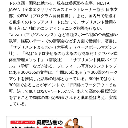
トの企画・開発に携わる。現在は桑原塾を主宰。NESTA
JAPAN（全米エクササイズ＆スポーツトレーナー協会 日本支
部）のPDA（プログラム開発担当）。また、国内外で活躍す
る数多くのトップアスリートに対して、サプリメント活用を
取り入れた独自のコンディショニング指導を行ない、
Tarzan（マガジンハウス）など各種スポーツ誌の企画監修や
執筆、幅広いテーマでの講演会など多方面で活躍中。著書に
「サプリメントまるわかり大事典」（ベースボールマガジン
社）、「私は15キロ痩せるのも太るのも簡単だ！クワバラ式
体重管理メソッド」（講談社）、「サプリメント健康バイブ
ル」（学研）などがある。プロフィール写真のタンクトップ
にある300/365の文字は、年間365日あるうち300回のワーク
アウトを推奨した活動の総称となっている。300日ではなく
300回であることがポイントで、1日2回のワークアウトでも
可。決して低くはないハードルだが、あえて高めの目標設定
をすることで肉体の進化が約束されると桑原塾は考え、実践
している。