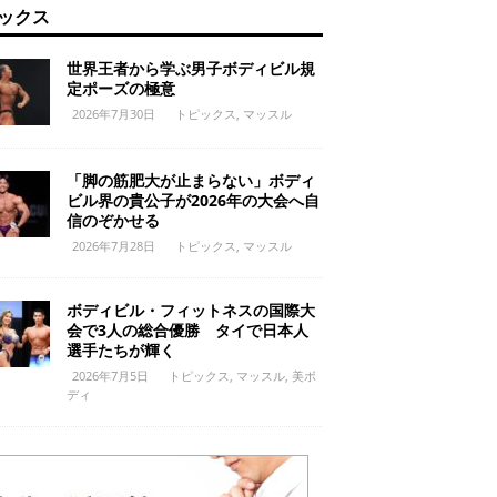
ックス
世界王者から学ぶ男子ボディビル規
定ポーズの極意
2026年7月30日
トピックス
,
マッスル
「脚の筋肥大が止まらない」ボディ
ビル界の貴公子が2026年の大会へ自
信のぞかせる
2026年7月28日
トピックス
,
マッスル
ボディビル・フィットネスの国際大
会で3人の総合優勝 タイで日本人
選手たちが輝く
2026年7月5日
トピックス
,
マッスル
,
美ボ
ディ