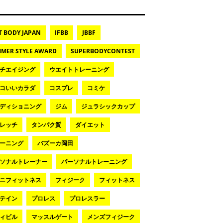
T BODY JAPAN
IFBB
JBBF
MER STYLE AWARD
SUPERBODYCONTEST
チエイジング
ウエイトトレーニング
コいいカラダ
コスプレ
コミケ
ディショニング
ジム
ジュラシックカップ
レッチ
タンパク質
ダイエット
ーニング
バズーカ岡田
ソナルトレーナー
パーソナルトレーニング
ニフィットネス
フィジーク
フィットネス
テイン
プロレス
プロレスラー
ィビル
マッスルゲート
メンズフィジーク