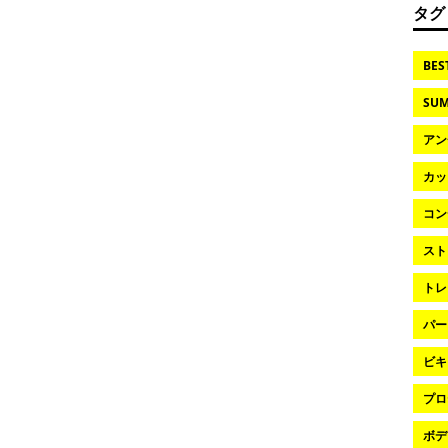
タグ
BES
SUM
アン
カッ
コン
スト
トレ
パー
ビキ
プロ
ボデ