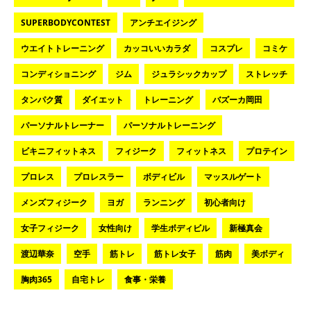
SUPERBODYCONTEST
アンチエイジング
ウエイトトレーニング
カッコいいカラダ
コスプレ
コミケ
コンディショニング
ジム
ジュラシックカップ
ストレッチ
タンパク質
ダイエット
トレーニング
バズーカ岡田
パーソナルトレーナー
パーソナルトレーニング
ビキニフィットネス
フィジーク
フィットネス
プロテイン
プロレス
プロレスラー
ボディビル
マッスルゲート
メンズフィジーク
ヨガ
ランニング
初心者向け
女子フィジーク
女性向け
学生ボディビル
新極真会
渡辺華奈
空手
筋トレ
筋トレ女子
筋肉
美ボディ
胸肉365
自宅トレ
食事・栄養