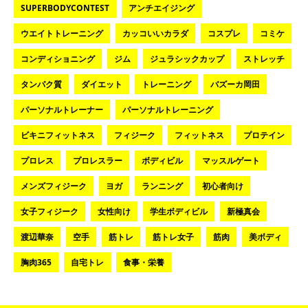
SUPERBODYCONTEST
アンチエイジング
ウエイトトレーニング
カッコいいカラダ
コスプレ
コミケ
コンディショニング
ジム
ジュラシックカップ
ストレッチ
タンパク質
ダイエット
トレーニング
バズーカ岡田
パーソナルトレーナー
パーソナルトレーニング
ビキニフィットネス
フィジーク
フィットネス
プロテイン
プロレス
プロレスラー
ボディビル
マッスルゲート
メンズフィジーク
ヨガ
ランニング
初心者向け
女子フィジーク
女性向け
学生ボディビル
新極真会
渡辺華奈
空手
筋トレ
筋トレ女子
筋肉
美ボディ
胸肉365
自宅トレ
食事・栄養