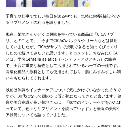
子育てや仕事で忙しい毎日を送る中でも、気軽に栄養補給ができ
るサプリメントの利点を語りました。
現在、菊地さんがとくに興味を持っている商品は「CICAサプ
リ」とのことで、「今までCICAのパックやクリームなどは愛用
していましたが、CICAがサプリで摂取できると知ってびっくり
したので続けてみたいと思います」とコメント。ちなみにCICA
とは、学名Centella asiatica（センテラ・アジアチカ）の略称
で、美容に重要な植物として活用されているハーブの一種です。
高級化粧品の原料としても使用されており、肌にみずみずしい潤
いをもたらしてくれます。
以前は体調やインナーケアについて気にかけていなかったそうで
すが、30代になって顔のシミ等が気になってきたと言います。健
康や美容意識が高い菊地さんは、「家でのインナーケアをがんば
っていて、色々なサプリメントを調べています」と最近の美容ケ
ア状況についても語っていました。
また、菊地さんの旦那様も「顔のシミを取りたい」と美容に興味