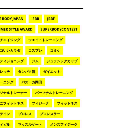
T BODY JAPAN
IFBB
JBBF
MER STYLE AWARD
SUPERBODYCONTEST
チエイジング
ウエイトトレーニング
コいいカラダ
コスプレ
コミケ
ディショニング
ジム
ジュラシックカップ
レッチ
タンパク質
ダイエット
ーニング
バズーカ岡田
ソナルトレーナー
パーソナルトレーニング
ニフィットネス
フィジーク
フィットネス
テイン
プロレス
プロレスラー
ィビル
マッスルゲート
メンズフィジーク