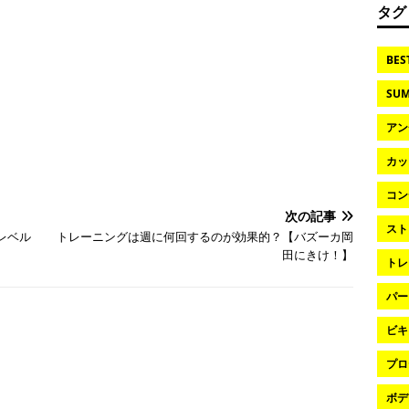
タグ
BES
SUM
アン
カッ
コン
次の記事
スト
レベル
トレーニングは週に何回するのが効果的？【バズーカ岡
田にきけ！】
トレ
パー
ビキ
プロ
ボデ