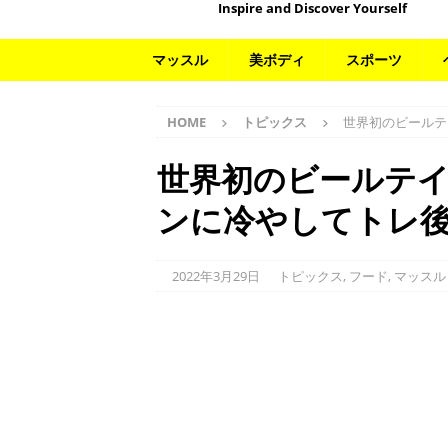
Inspire and Discover Yourself
マッスル
美ボディ
スポーツ
HOME
トピックス
世界初のビールテ
世界初のビールテ
ンに冷やしてトレ
2022年3月29日
トピックス
,
フード
,
マッスル