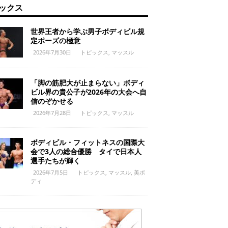
ックス
世界王者から学ぶ男子ボディビル規
定ポーズの極意
2026年7月30日
トピックス
,
マッスル
「脚の筋肥大が止まらない」ボディ
ビル界の貴公子が2026年の大会へ自
信のぞかせる
2026年7月28日
トピックス
,
マッスル
ボディビル・フィットネスの国際大
会で3人の総合優勝 タイで日本人
選手たちが輝く
2026年7月5日
トピックス
,
マッスル
,
美ボ
ディ