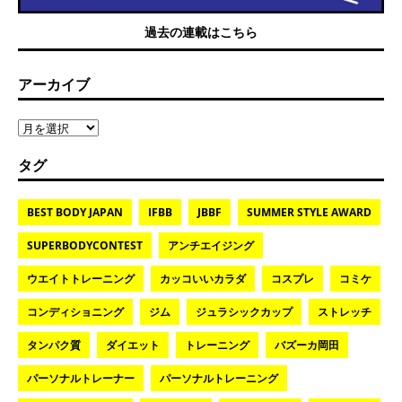
過去の連載はこちら
アーカイブ
タグ
BEST BODY JAPAN
IFBB
JBBF
SUMMER STYLE AWARD
SUPERBODYCONTEST
アンチエイジング
ウエイトトレーニング
カッコいいカラダ
コスプレ
コミケ
コンディショニング
ジム
ジュラシックカップ
ストレッチ
タンパク質
ダイエット
トレーニング
バズーカ岡田
パーソナルトレーナー
パーソナルトレーニング