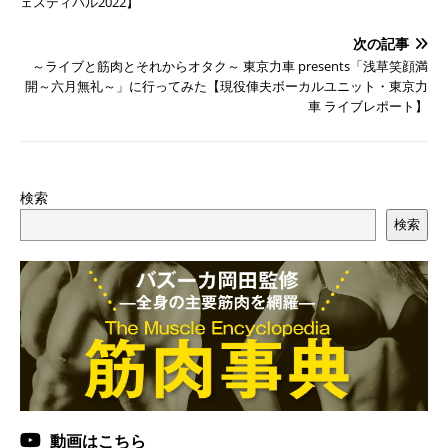
ェスティバル2022】
次の記事
～ライブと筋肉とそれからオタク～ 東京力車 presents「浅草笑顔満
開～六月無礼～」に行ってみた【現役俥夫ボーカルユニット・東京力
車 ライブレポート】
検索
検索
動画はこちら