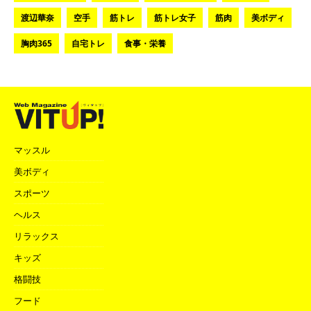
渡辺華奈
空手
筋トレ
筋トレ女子
筋肉
美ボディ
胸肉365
自宅トレ
食事・栄養
マッスル
美ボディ
スポーツ
ヘルス
リラックス
キッズ
格闘技
フード