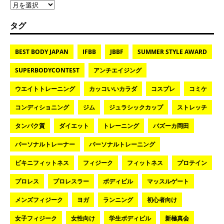
タグ
BEST BODY JAPAN
IFBB
JBBF
SUMMER STYLE AWARD
SUPERBODYCONTEST
アンチエイジング
ウエイトトレーニング
カッコいいカラダ
コスプレ
コミケ
コンディショニング
ジム
ジュラシックカップ
ストレッチ
タンパク質
ダイエット
トレーニング
バズーカ岡田
パーソナルトレーナー
パーソナルトレーニング
ビキニフィットネス
フィジーク
フィットネス
プロテイン
プロレス
プロレスラー
ボディビル
マッスルゲート
メンズフィジーク
ヨガ
ランニング
初心者向け
女子フィジーク
女性向け
学生ボディビル
新極真会