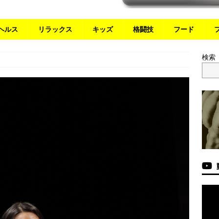
ヘルス
リラックス
キッズ
格闘技
フード
検索