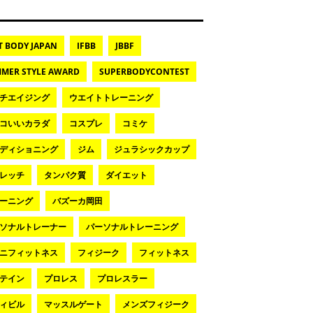
T BODY JAPAN
IFBB
JBBF
MER STYLE AWARD
SUPERBODYCONTEST
チエイジング
ウエイトトレーニング
コいいカラダ
コスプレ
コミケ
ディショニング
ジム
ジュラシックカップ
レッチ
タンパク質
ダイエット
ーニング
バズーカ岡田
ソナルトレーナー
パーソナルトレーニング
ニフィットネス
フィジーク
フィットネス
テイン
プロレス
プロレスラー
ィビル
マッスルゲート
メンズフィジーク