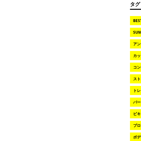
タグ
BES
SUM
アン
カッ
コン
スト
トレ
パー
ビキ
プロ
ボデ