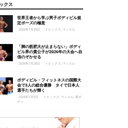
ックス
世界王者から学ぶ男子ボディビル規
定ポーズの極意
2026年7月30日
トピックス
,
マッスル
「脚の筋肥大が止まらない」ボディ
ビル界の貴公子が2026年の大会へ自
信のぞかせる
2026年7月28日
トピックス
,
マッスル
ボディビル・フィットネスの国際大
会で3人の総合優勝 タイで日本人
選手たちが輝く
2026年7月5日
トピックス
,
マッスル
,
美ボ
ディ