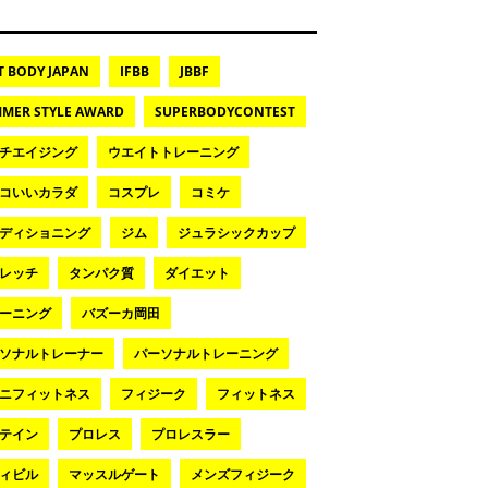
T BODY JAPAN
IFBB
JBBF
MER STYLE AWARD
SUPERBODYCONTEST
チエイジング
ウエイトトレーニング
コいいカラダ
コスプレ
コミケ
ディショニング
ジム
ジュラシックカップ
レッチ
タンパク質
ダイエット
ーニング
バズーカ岡田
ソナルトレーナー
パーソナルトレーニング
ニフィットネス
フィジーク
フィットネス
テイン
プロレス
プロレスラー
ィビル
マッスルゲート
メンズフィジーク