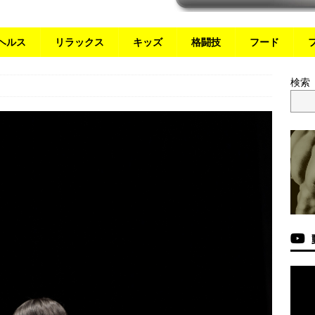
ヘルス
リラックス
キッズ
格闘技
フード
検索