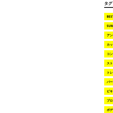
タグ
BES
SUM
アン
カッ
コン
スト
トレ
パー
ビキ
プロ
ボデ