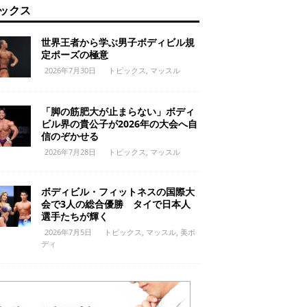
ックス
世界王者から学ぶ男子ボディビル規
定ポーズの極意
2026年7月30日
トピックス
,
マッスル
「脚の筋肥大が止まらない」ボディ
ビル界の貴公子が2026年の大会へ自
信のぞかせる
2026年7月28日
トピックス
,
マッスル
ボディビル・フィットネスの国際大
会で3人の総合優勝 タイで日本人
選手たちが輝く
2026年7月5日
トピックス
,
マッスル
,
美ボ
ディ