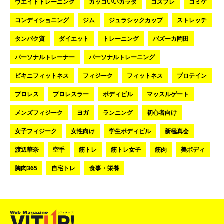
ウエイトトレーニング
カッコいいカラダ
コスプレ
コミケ
コンディショニング
ジム
ジュラシックカップ
ストレッチ
タンパク質
ダイエット
トレーニング
バズーカ岡田
パーソナルトレーナー
パーソナルトレーニング
ビキニフィットネス
フィジーク
フィットネス
プロテイン
プロレス
プロレスラー
ボディビル
マッスルゲート
メンズフィジーク
ヨガ
ランニング
初心者向け
女子フィジーク
女性向け
学生ボディビル
新極真会
渡辺華奈
空手
筋トレ
筋トレ女子
筋肉
美ボディ
胸肉365
自宅トレ
食事・栄養