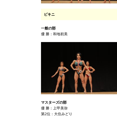
ビキニ
一般の部
優 勝：和地初美
マスターズの部
優 勝：上甲美弥
第2位：大住みどり