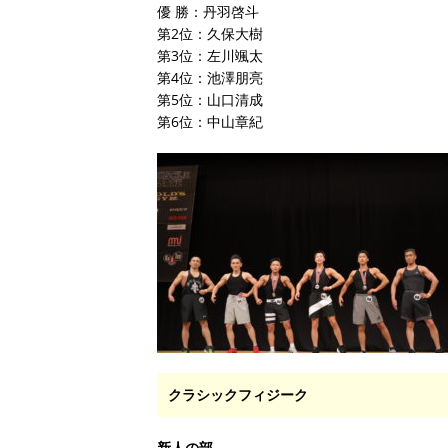
優 勝：丹羽啓斗
第2位：久保大樹
第3位：左川颯太
第4位：池澤朋亮
第5位：山口清成
第6位：中山章紀
クラシックフィジーク
新人の部