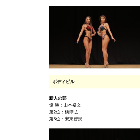
ボディビル
新人の部
優 勝：山本裕文
第2位：槇惇弘
第3位：安東智規