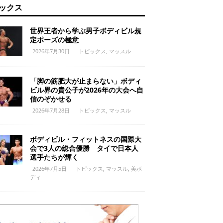
ックス
世界王者から学ぶ男子ボディビル規
定ポーズの極意
2026年7月30日
トピックス
,
マッスル
「脚の筋肥大が止まらない」ボディ
ビル界の貴公子が2026年の大会へ自
信のぞかせる
2026年7月28日
トピックス
,
マッスル
ボディビル・フィットネスの国際大
会で3人の総合優勝 タイで日本人
選手たちが輝く
2026年7月5日
トピックス
,
マッスル
,
美ボ
ディ