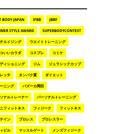
T BODY JAPAN
IFBB
JBBF
MER STYLE AWARD
SUPERBODYCONTEST
チエイジング
ウエイトトレーニング
コいいカラダ
コスプレ
コミケ
ディショニング
ジム
ジュラシックカップ
レッチ
タンパク質
ダイエット
ーニング
バズーカ岡田
ソナルトレーナー
パーソナルトレーニング
ニフィットネス
フィジーク
フィットネス
テイン
プロレス
プロレスラー
ィビル
マッスルゲート
メンズフィジーク