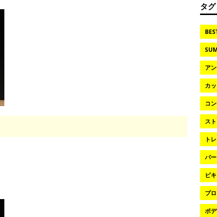
タグ
BES
SUM
アン
カッ
コン
スト
トレ
パー
ビキ
プロ
ボデ