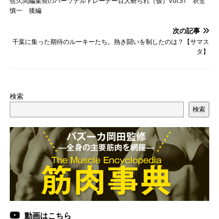
佐久間編集長のパーソナルトレーナー百人斬られ（仮）Vol.31 衣笠
慎一 後編
次の記事
千葉に集った期待のルーキーたち。熱き闘いを制したのは？【サマス
タ】
検索
検索
動画はこちら