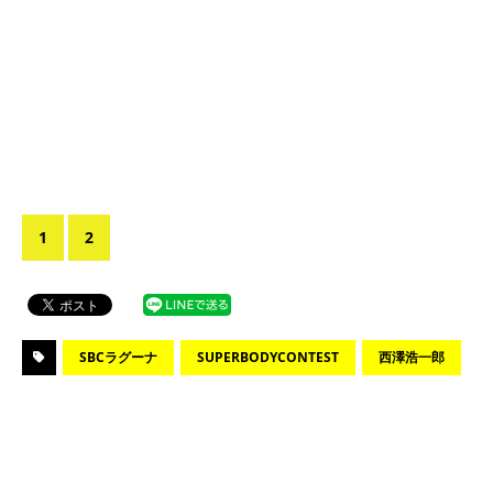
1
2
SBCラグーナ
SUPERBODYCONTEST
西澤浩一郎