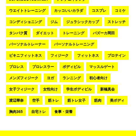
ウエイトトレーニング
カッコいいカラダ
コスプレ
コミケ
コンディショニング
ジム
ジュラシックカップ
ストレッチ
タンパク質
ダイエット
トレーニング
バズーカ岡田
パーソナルトレーナー
パーソナルトレーニング
ビキニフィットネス
フィジーク
フィットネス
プロテイン
プロレス
プロレスラー
ボディビル
マッスルゲート
メンズフィジーク
ヨガ
ランニング
初心者向け
女子フィジーク
女性向け
学生ボディビル
新極真会
渡辺華奈
空手
筋トレ
筋トレ女子
筋肉
美ボディ
胸肉365
自宅トレ
食事・栄養