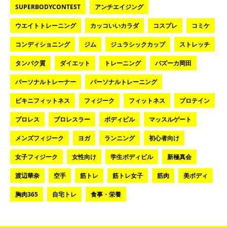
SUPERBODYCONTEST
アンチエイジング
ウエイトトレーニング
カッコいいカラダ
コスプレ
コミケ
コンディショニング
ジム
ジュラシックカップ
ストレッチ
タンパク質
ダイエット
トレーニング
バズーカ岡田
パーソナルトレーナー
パーソナルトレーニング
ビキニフィットネス
フィジーク
フィットネス
プロテイン
プロレス
プロレスラー
ボディビル
マッスルゲート
メンズフィジーク
ヨガ
ランニング
初心者向け
女子フィジーク
女性向け
学生ボディビル
新極真会
渡辺華奈
空手
筋トレ
筋トレ女子
筋肉
美ボディ
胸肉365
自宅トレ
食事・栄養