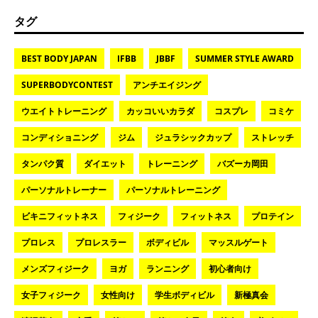
タグ
BEST BODY JAPAN
IFBB
JBBF
SUMMER STYLE AWARD
SUPERBODYCONTEST
アンチエイジング
ウエイトトレーニング
カッコいいカラダ
コスプレ
コミケ
コンディショニング
ジム
ジュラシックカップ
ストレッチ
タンパク質
ダイエット
トレーニング
バズーカ岡田
パーソナルトレーナー
パーソナルトレーニング
ビキニフィットネス
フィジーク
フィットネス
プロテイン
プロレス
プロレスラー
ボディビル
マッスルゲート
メンズフィジーク
ヨガ
ランニング
初心者向け
女子フィジーク
女性向け
学生ボディビル
新極真会