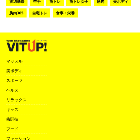
渡辺華奈
空手
筋トレ
筋トレ女子
筋肉
美ボディ
胸肉365
自宅トレ
食事・栄養
マッスル
美ボディ
スポーツ
ヘルス
リラックス
キッズ
格闘技
フード
ファッション