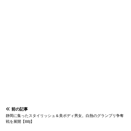
前の記事
静岡に集ったスタイリッシュ＆美ボディ男女。白熱のグランプリ争奪
戦を展開【BBJ】