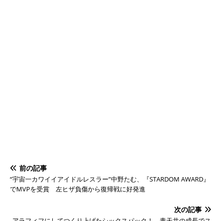
前の記事
“宇宙一カワイイアイドルレスラー”中野たむ、『STARDOM AWARD』
でMVPを受賞 左ヒザ負傷から復帰戦に好発進
次の記事
アラフィフにしてつくり上げたシックスパック！ 青天井の成長でス