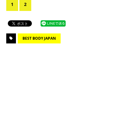
1
2
BEST BODY JAPAN