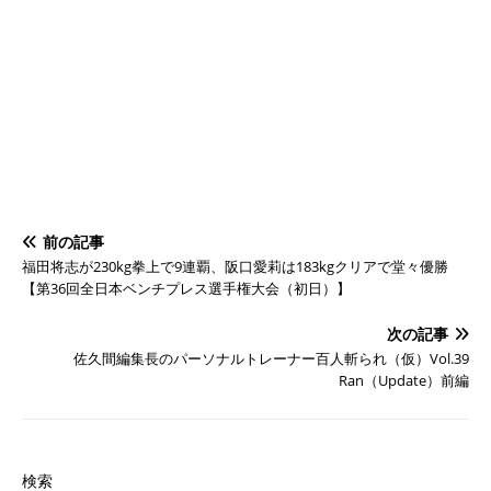
前の記事
福田将志が230kg拳上で9連覇、阪口愛莉は183kgクリアで堂々優勝
【第36回全日本ベンチプレス選手権大会（初日）】
次の記事
佐久間編集長のパーソナルトレーナー百人斬られ（仮）Vol.39
Ran（Update）前編
検索