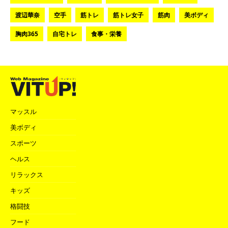
渡辺華奈
空手
筋トレ
筋トレ女子
筋肉
美ボディ
胸肉365
自宅トレ
食事・栄養
マッスル
美ボディ
スポーツ
ヘルス
リラックス
キッズ
格闘技
フード