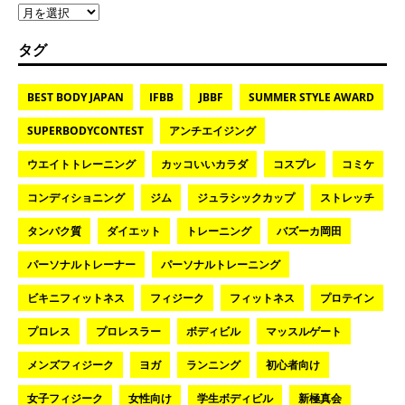
タグ
BEST BODY JAPAN
IFBB
JBBF
SUMMER STYLE AWARD
SUPERBODYCONTEST
アンチエイジング
ウエイトトレーニング
カッコいいカラダ
コスプレ
コミケ
コンディショニング
ジム
ジュラシックカップ
ストレッチ
タンパク質
ダイエット
トレーニング
バズーカ岡田
パーソナルトレーナー
パーソナルトレーニング
ビキニフィットネス
フィジーク
フィットネス
プロテイン
プロレス
プロレスラー
ボディビル
マッスルゲート
メンズフィジーク
ヨガ
ランニング
初心者向け
女子フィジーク
女性向け
学生ボディビル
新極真会