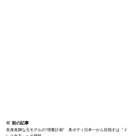
前の記事
長身美脚な元モデルの“増量計画” 美ボディ日本一から目指すは『ド
レス女王』への挑戦