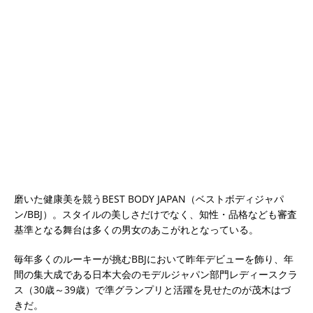
磨いた健康美を競うBEST BODY JAPAN（ベストボディジャパ
ン/BBJ）。スタイルの美しさだけでなく、知性・品格なども審査
基準となる舞台は多くの男女のあこがれとなっている。
毎年多くのルーキーが挑むBBJにおいて昨年デビューを飾り、年
間の集大成である日本大会のモデルジャパン部門レディースクラ
ス（30歳～39歳）で準グランプリと活躍を見せたのが茂木はづ
きだ。