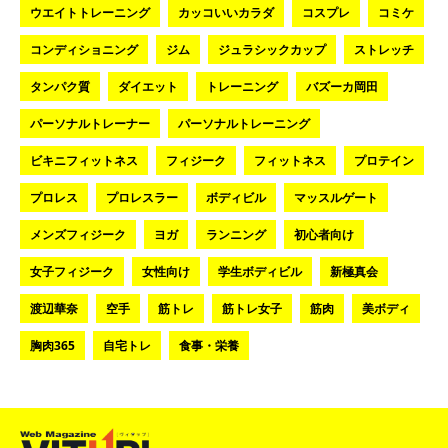
ウエイトトレーニング
カッコいいカラダ
コスプレ
コミケ
コンディショニング
ジム
ジュラシックカップ
ストレッチ
タンパク質
ダイエット
トレーニング
バズーカ岡田
パーソナルトレーナー
パーソナルトレーニング
ビキニフィットネス
フィジーク
フィットネス
プロテイン
プロレス
プロレスラー
ボディビル
マッスルゲート
メンズフィジーク
ヨガ
ランニング
初心者向け
女子フィジーク
女性向け
学生ボディビル
新極真会
渡辺華奈
空手
筋トレ
筋トレ女子
筋肉
美ボディ
胸肉365
自宅トレ
食事・栄養