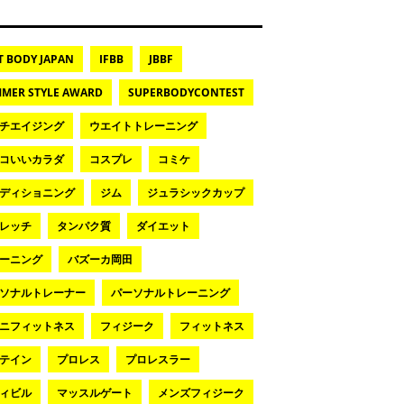
T BODY JAPAN
IFBB
JBBF
MER STYLE AWARD
SUPERBODYCONTEST
チエイジング
ウエイトトレーニング
コいいカラダ
コスプレ
コミケ
ディショニング
ジム
ジュラシックカップ
レッチ
タンパク質
ダイエット
ーニング
バズーカ岡田
ソナルトレーナー
パーソナルトレーニング
ニフィットネス
フィジーク
フィットネス
テイン
プロレス
プロレスラー
ィビル
マッスルゲート
メンズフィジーク