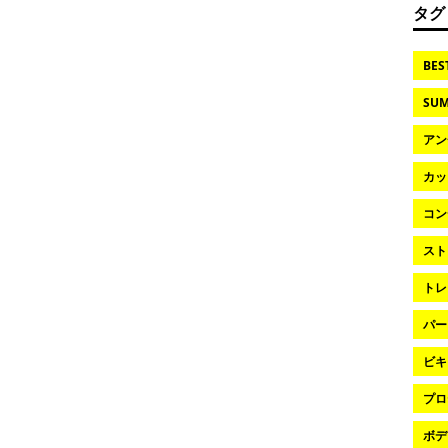
タグ
BES
SUM
アン
カッ
コン
スト
トレ
パー
ビキ
プロ
ボデ