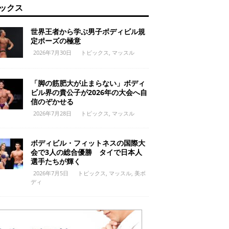
ックス
世界王者から学ぶ男子ボディビル規
定ポーズの極意
2026年7月30日
トピックス
,
マッスル
「脚の筋肥大が止まらない」ボディ
ビル界の貴公子が2026年の大会へ自
信のぞかせる
2026年7月28日
トピックス
,
マッスル
ボディビル・フィットネスの国際大
会で3人の総合優勝 タイで日本人
選手たちが輝く
2026年7月5日
トピックス
,
マッスル
,
美ボ
ディ