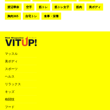
渡辺華奈
空手
筋トレ
筋トレ女子
筋肉
美ボディ
胸肉365
自宅トレ
食事・栄養
マッスル
美ボディ
スポーツ
ヘルス
リラックス
キッズ
格闘技
フード