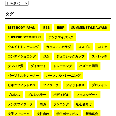
タグ
BEST BODY JAPAN
IFBB
JBBF
SUMMER STYLE AWARD
SUPERBODYCONTEST
アンチエイジング
ウエイトトレーニング
カッコいいカラダ
コスプレ
コミケ
コンディショニング
ジム
ジュラシックカップ
ストレッチ
タンパク質
ダイエット
トレーニング
バズーカ岡田
パーソナルトレーナー
パーソナルトレーニング
ビキニフィットネス
フィジーク
フィットネス
プロテイン
プロレス
プロレスラー
ボディビル
マッスルゲート
メンズフィジーク
ヨガ
ランニング
初心者向け
女子フィジーク
女性向け
学生ボディビル
新極真会