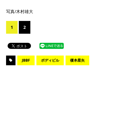
写真/木村雄大
1
2
JBBF
ボディビル
榎本星矢