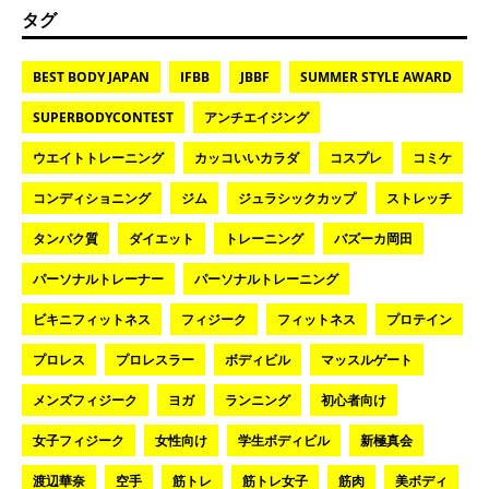
タグ
BEST BODY JAPAN
IFBB
JBBF
SUMMER STYLE AWARD
SUPERBODYCONTEST
アンチエイジング
ウエイトトレーニング
カッコいいカラダ
コスプレ
コミケ
コンディショニング
ジム
ジュラシックカップ
ストレッチ
タンパク質
ダイエット
トレーニング
バズーカ岡田
パーソナルトレーナー
パーソナルトレーニング
ビキニフィットネス
フィジーク
フィットネス
プロテイン
プロレス
プロレスラー
ボディビル
マッスルゲート
メンズフィジーク
ヨガ
ランニング
初心者向け
女子フィジーク
女性向け
学生ボディビル
新極真会
渡辺華奈
空手
筋トレ
筋トレ女子
筋肉
美ボディ