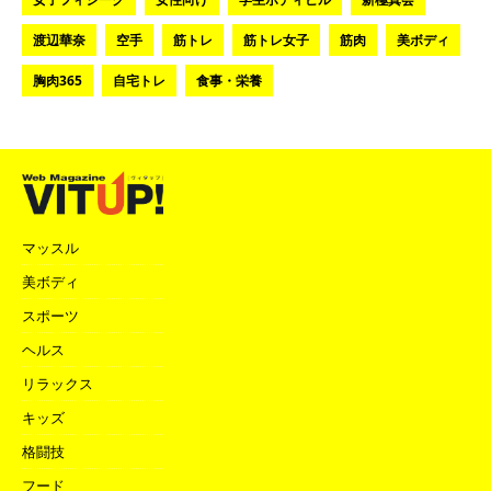
渡辺華奈
空手
筋トレ
筋トレ女子
筋肉
美ボディ
胸肉365
自宅トレ
食事・栄養
マッスル
美ボディ
スポーツ
ヘルス
リラックス
キッズ
格闘技
フード