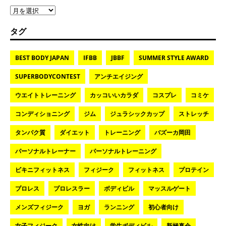
タグ
BEST BODY JAPAN
IFBB
JBBF
SUMMER STYLE AWARD
SUPERBODYCONTEST
アンチエイジング
ウエイトトレーニング
カッコいいカラダ
コスプレ
コミケ
コンディショニング
ジム
ジュラシックカップ
ストレッチ
タンパク質
ダイエット
トレーニング
バズーカ岡田
パーソナルトレーナー
パーソナルトレーニング
ビキニフィットネス
フィジーク
フィットネス
プロテイン
プロレス
プロレスラー
ボディビル
マッスルゲート
メンズフィジーク
ヨガ
ランニング
初心者向け
女子フィジーク
女性向け
学生ボディビル
新極真会