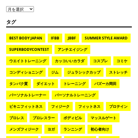
タグ
BEST BODY JAPAN
IFBB
JBBF
SUMMER STYLE AWARD
SUPERBODYCONTEST
アンチエイジング
ウエイトトレーニング
カッコいいカラダ
コスプレ
コミケ
コンディショニング
ジム
ジュラシックカップ
ストレッチ
タンパク質
ダイエット
トレーニング
バズーカ岡田
パーソナルトレーナー
パーソナルトレーニング
ビキニフィットネス
フィジーク
フィットネス
プロテイン
プロレス
プロレスラー
ボディビル
マッスルゲート
メンズフィジーク
ヨガ
ランニング
初心者向け