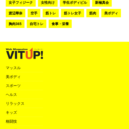
女子フィジーク
女性向け
学生ボディビル
新極真会
渡辺華奈
空手
筋トレ
筋トレ女子
筋肉
美ボディ
胸肉365
自宅トレ
食事・栄養
マッスル
美ボディ
スポーツ
ヘルス
リラックス
キッズ
格闘技