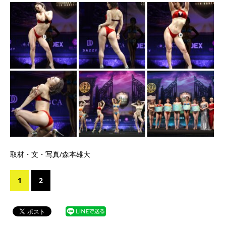
取材・文・写真/森本雄大
1
2