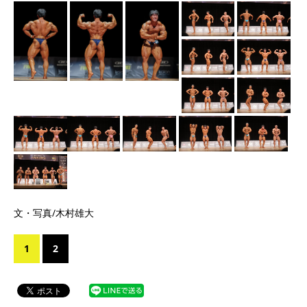
文・写真/木村雄大
1
2