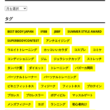
タグ
BEST BODY JAPAN
IFBB
JBBF
SUMMER STYLE AWARD
SUPERBODYCONTEST
アンチエイジング
ウエイトトレーニング
カッコいいカラダ
コスプレ
コミケ
コンディショニング
ジム
ジュラシックカップ
ストレッチ
タンパク質
ダイエット
トレーニング
バズーカ岡田
パーソナルトレーナー
パーソナルトレーニング
ビキニフィットネス
フィジーク
フィットネス
プロテイン
プロレス
プロレスラー
ボディビル
マッスルゲート
メンズフィジーク
ヨガ
ランニング
初心者向け