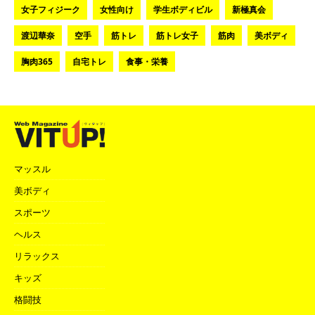
女子フィジーク
女性向け
学生ボディビル
新極真会
渡辺華奈
空手
筋トレ
筋トレ女子
筋肉
美ボディ
胸肉365
自宅トレ
食事・栄養
マッスル
美ボディ
スポーツ
ヘルス
リラックス
キッズ
格闘技