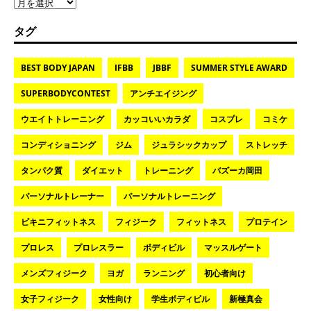
タグ
BEST BODY JAPAN
IFBB
JBBF
SUMMER STYLE AWARD
SUPERBODYCONTEST
アンチエイジング
ウエイトトレーニング
カッコいいカラダ
コスプレ
コミケ
コンディショニング
ジム
ジュラシックカップ
ストレッチ
タンパク質
ダイエット
トレーニング
バズーカ岡田
パーソナルトレーナー
パーソナルトレーニング
ビキニフィットネス
フィジーク
フィットネス
プロテイン
プロレス
プロレスラー
ボディビル
マッスルゲート
メンズフィジーク
ヨガ
ランニング
初心者向け
女子フィジーク
女性向け
学生ボディビル
新極真会