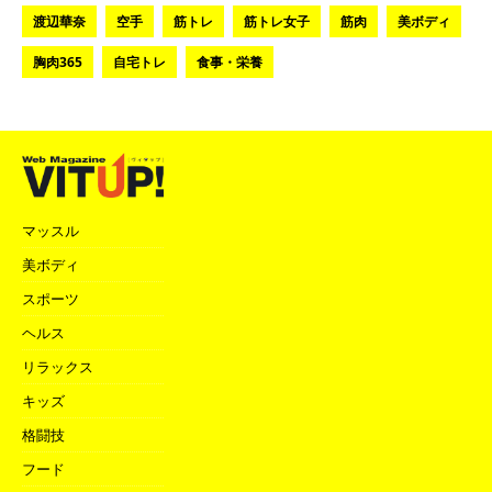
渡辺華奈
空手
筋トレ
筋トレ女子
筋肉
美ボディ
胸肉365
自宅トレ
食事・栄養
マッスル
美ボディ
スポーツ
ヘルス
リラックス
キッズ
格闘技
フード