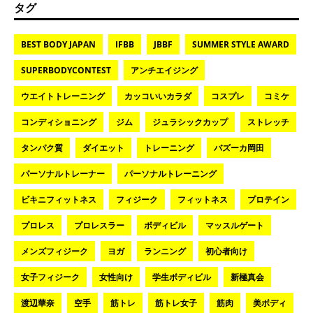
タグ
BEST BODY JAPAN
IFBB
JBBF
SUMMER STYLE AWARD
SUPERBODYCONTEST
アンチエイジング
ウエイトトレーニング
カッコいいカラダ
コスプレ
コミケ
コンディショニング
ジム
ジュラシックカップ
ストレッチ
タンパク質
ダイエット
トレーニング
バズーカ岡田
パーソナルトレーナー
パーソナルトレーニング
ビキニフィットネス
フィジーク
フィットネス
プロテイン
プロレス
プロレスラー
ボディビル
マッスルゲート
メンズフィジーク
ヨガ
ランニング
初心者向け
女子フィジーク
女性向け
学生ボディビル
新極真会
渡辺華奈
空手
筋トレ
筋トレ女子
筋肉
美ボディ