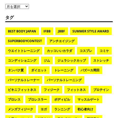
タグ
BEST BODY JAPAN
IFBB
JBBF
SUMMER STYLE AWARD
SUPERBODYCONTEST
アンチエイジング
ウエイトトレーニング
カッコいいカラダ
コスプレ
コミケ
コンディショニング
ジム
ジュラシックカップ
ストレッチ
タンパク質
ダイエット
トレーニング
バズーカ岡田
パーソナルトレーナー
パーソナルトレーニング
ビキニフィットネス
フィジーク
フィットネス
プロテイン
プロレス
プロレスラー
ボディビル
マッスルゲート
メンズフィジーク
ヨガ
ランニング
初心者向け