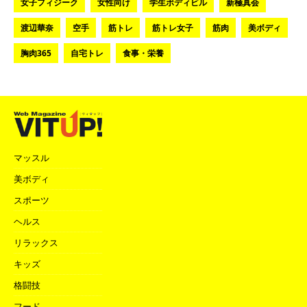
女子フィジーク
女性向け
学生ボディビル
新極真会
渡辺華奈
空手
筋トレ
筋トレ女子
筋肉
美ボディ
胸肉365
自宅トレ
食事・栄養
マッスル
美ボディ
スポーツ
ヘルス
リラックス
キッズ
格闘技
フード