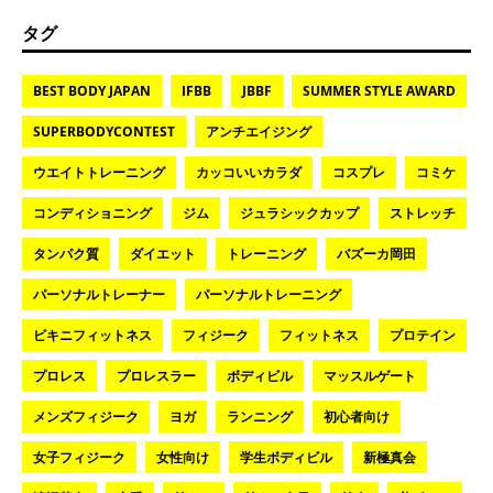
タグ
BEST BODY JAPAN
IFBB
JBBF
SUMMER STYLE AWARD
SUPERBODYCONTEST
アンチエイジング
ウエイトトレーニング
カッコいいカラダ
コスプレ
コミケ
コンディショニング
ジム
ジュラシックカップ
ストレッチ
タンパク質
ダイエット
トレーニング
バズーカ岡田
パーソナルトレーナー
パーソナルトレーニング
ビキニフィットネス
フィジーク
フィットネス
プロテイン
プロレス
プロレスラー
ボディビル
マッスルゲート
メンズフィジーク
ヨガ
ランニング
初心者向け
女子フィジーク
女性向け
学生ボディビル
新極真会