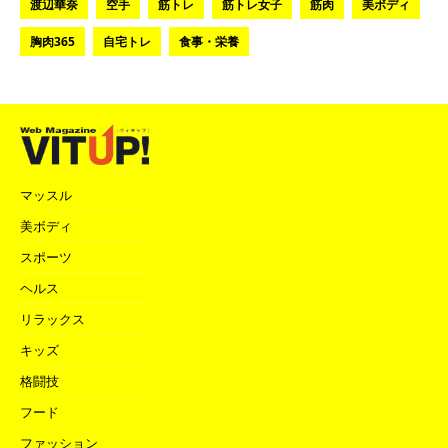
渡辺華奈
空手
筋トレ
筋トレ女子
筋肉
美ボディ
胸肉365
自宅トレ
食事・栄養
マッスル
美ボディ
スポーツ
ヘルス
リラックス
キッズ
格闘技
フード
ファッション