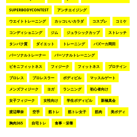
SUPERBODYCONTEST
アンチエイジング
ウエイトトレーニング
カッコいいカラダ
コスプレ
コミケ
コンディショニング
ジム
ジュラシックカップ
ストレッチ
タンパク質
ダイエット
トレーニング
バズーカ岡田
パーソナルトレーナー
パーソナルトレーニング
ビキニフィットネス
フィジーク
フィットネス
プロテイン
プロレス
プロレスラー
ボディビル
マッスルゲート
メンズフィジーク
ヨガ
ランニング
初心者向け
女子フィジーク
女性向け
学生ボディビル
新極真会
渡辺華奈
空手
筋トレ
筋トレ女子
筋肉
美ボディ
胸肉365
自宅トレ
食事・栄養