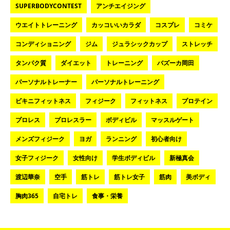
SUPERBODYCONTEST
アンチエイジング
ウエイトトレーニング
カッコいいカラダ
コスプレ
コミケ
コンディショニング
ジム
ジュラシックカップ
ストレッチ
タンパク質
ダイエット
トレーニング
バズーカ岡田
パーソナルトレーナー
パーソナルトレーニング
ビキニフィットネス
フィジーク
フィットネス
プロテイン
プロレス
プロレスラー
ボディビル
マッスルゲート
メンズフィジーク
ヨガ
ランニング
初心者向け
女子フィジーク
女性向け
学生ボディビル
新極真会
渡辺華奈
空手
筋トレ
筋トレ女子
筋肉
美ボディ
胸肉365
自宅トレ
食事・栄養