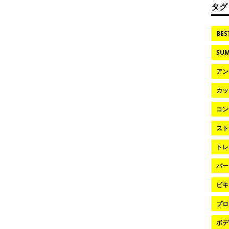
タグ
BES
SUM
アン
カッ
コン
スト
トレ
パー
ビキ
プロ
ボデ