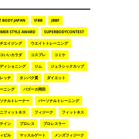
T BODY JAPAN
IFBB
JBBF
MER STYLE AWARD
SUPERBODYCONTEST
チエイジング
ウエイトトレーニング
コいいカラダ
コスプレ
コミケ
ディショニング
ジム
ジュラシックカップ
レッチ
タンパク質
ダイエット
ーニング
バズーカ岡田
ソナルトレーナー
パーソナルトレーニング
ニフィットネス
フィジーク
フィットネス
テイン
プロレス
プロレスラー
ィビル
マッスルゲート
メンズフィジーク