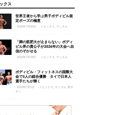
ックス
世界王者から学ぶ男子ボディビル規
定ポーズの極意
2026年7月30日
トピックス
,
マッスル
「脚の筋肥大が止まらない」ボディ
ビル界の貴公子が2026年の大会へ自
信のぞかせる
2026年7月28日
トピックス
,
マッスル
ボディビル・フィットネスの国際大
会で3人の総合優勝 タイで日本人
選手たちが輝く
2026年7月5日
トピックス
,
マッスル
,
美ボ
ディ