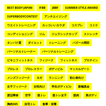
BEST BODY JAPAN
IFBB
JBBF
SUMMER STYLE AWARD
SUPERBODYCONTEST
アンチエイジング
ウエイトトレーニング
カッコいいカラダ
コスプレ
コミケ
コンディショニング
ジム
ジュラシックカップ
ストレッチ
タンパク質
ダイエット
トレーニング
バズーカ岡田
パーソナルトレーナー
パーソナルトレーニング
ビキニフィットネス
フィジーク
フィットネス
プロテイン
プロレス
プロレスラー
ボディビル
マッスルゲート
メンズフィジーク
ヨガ
ランニング
初心者向け
女子フィジーク
女性向け
学生ボディビル
新極真会
渡辺華奈
空手
筋トレ
筋トレ女子
筋肉
美ボディ
胸肉365
自宅トレ
食事・栄養