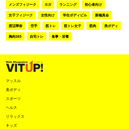
メンズフィジーク
ヨガ
ランニング
初心者向け
女子フィジーク
女性向け
学生ボディビル
新極真会
渡辺華奈
空手
筋トレ
筋トレ女子
筋肉
美ボディ
胸肉365
自宅トレ
食事・栄養
マッスル
美ボディ
スポーツ
ヘルス
リラックス
キッズ