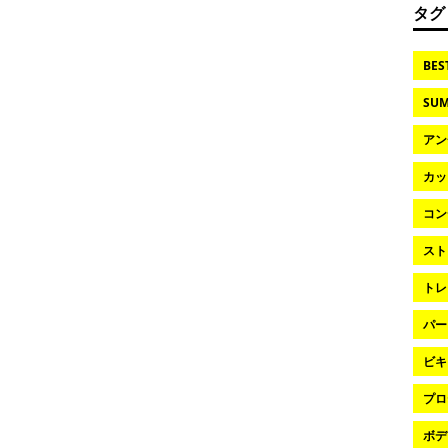
タグ
BES
SUM
アン
カッ
コン
スト
トレ
パー
ビキ
プロ
ボデ