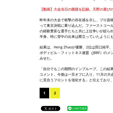
【動画】大会当日の模様を記録。天野の喜び
昨年末の大会で衝撃の存在感を示し、プロ資格
って東京決戦に乗り込んだ。ファーストコールを
の経験豊富な選手たちと共に上位争いが絞ら
半身、特に背中の出来は際立っていたように
結果は、Heng Zhaoが優勝、2位は田口純
ボディビル・フィットネス連盟（JBBF）の
みせた。
「自分でもこの期間のインプルーブ、この結果
コメント。今後は一旦オフに入り、11月の大
に見合うフロントを強化する」と伝えており
1
2