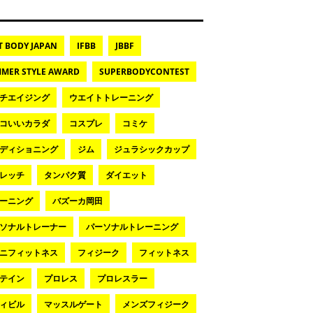
T BODY JAPAN
IFBB
JBBF
MER STYLE AWARD
SUPERBODYCONTEST
チエイジング
ウエイトトレーニング
コいいカラダ
コスプレ
コミケ
ディショニング
ジム
ジュラシックカップ
レッチ
タンパク質
ダイエット
ーニング
バズーカ岡田
ソナルトレーナー
パーソナルトレーニング
ニフィットネス
フィジーク
フィットネス
テイン
プロレス
プロレスラー
ィビル
マッスルゲート
メンズフィジーク