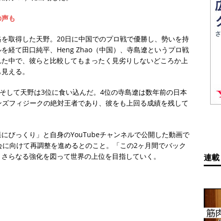
の声も
を取得した天野。20日に中国でのプロ戦で優勝し、勢いを持
経て田口純平、Heng Zhao（中国）、寺島遼というプロ戦
れた中で、彼らと比較してもまったく見劣りしないどころか上
も見える。
平、そして天野は3位に食い込んだ。4位の寺島遼は数年前の日本
メンズフィジークの絶対王者であり、彼をも上回る成績を残して
にびっくり」と自身のYouTubeチャンネルで公開した動画で
会に向けて再調整を進めるとのこと。「この2ヶ月間でバック
、さらなる強化を図って世界の上位を目指していく。
連載