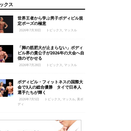
ックス
世界王者から学ぶ男子ボディビル規
定ポーズの極意
2026年7月30日
トピックス
,
マッスル
「脚の筋肥大が止まらない」ボディ
ビル界の貴公子が2026年の大会へ自
信のぞかせる
2026年7月28日
トピックス
,
マッスル
ボディビル・フィットネスの国際大
会で3人の総合優勝 タイで日本人
選手たちが輝く
2026年7月5日
トピックス
,
マッスル
,
美ボ
ディ