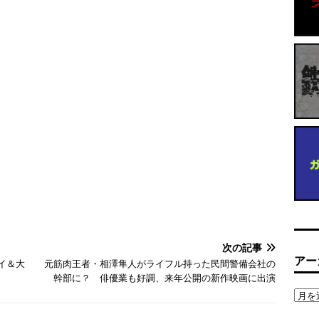
次の記事
アー
イ＆大
元筋肉王者・相澤隼人がライフル持った民間警備会社の
幹部に？ 俳優業も好調、来年公開の新作映画に出演