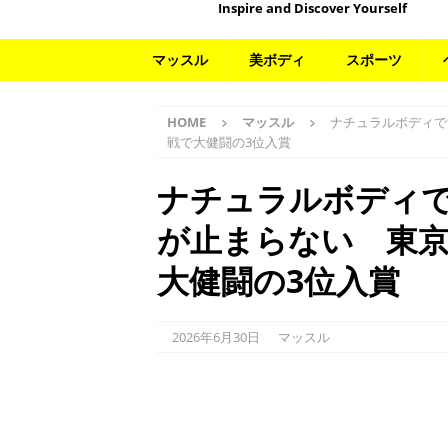
Inspire and Discover Yourself
マッスル
美ボディ
スポーツ
HOME
マッスル
ナチュラルボディで
戦で大健闘の3位入賞
ナチュラルボディ
が止まらない 東
大健闘の3位入賞
2026年6月30日
マッスル