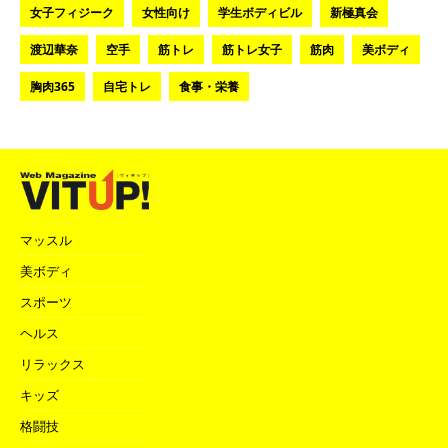
女子フィジーク
女性向け
学生ボディビル
新極真会
渡辺華奈
空手
筋トレ
筋トレ女子
筋肉
美ボディ
胸肉365
自宅トレ
食事・栄養
マッスル
美ボディ
スポーツ
ヘルス
リラックス
キッズ
格闘技