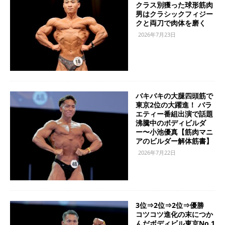
クラス別獲った球形筋肉
男はクラシックフィジー
クと両刀で肉体を磨く
2026年7月23日
バキバキの大腿四頭筋で
東京2位の大躍進！ バラ
エティー番組出演で話題
沸騰中のボディビルダ
ー〜小池優真【筋肉マニ
アのビルダー解体筋書】
2026年7月22日
3位⇒2位⇒2位⇒優勝
コツコツ進化の末につか
んだボディビル東京No.1