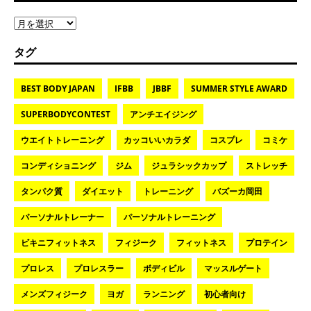
タグ
BEST BODY JAPAN
IFBB
JBBF
SUMMER STYLE AWARD
SUPERBODYCONTEST
アンチエイジング
ウエイトトレーニング
カッコいいカラダ
コスプレ
コミケ
コンディショニング
ジム
ジュラシックカップ
ストレッチ
タンパク質
ダイエット
トレーニング
バズーカ岡田
パーソナルトレーナー
パーソナルトレーニング
ビキニフィットネス
フィジーク
フィットネス
プロテイン
プロレス
プロレスラー
ボディビル
マッスルゲート
メンズフィジーク
ヨガ
ランニング
初心者向け