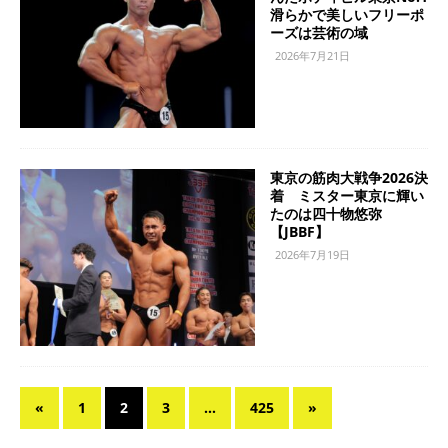
滑らかで美しいフリーポ
ーズは芸術の域
2026年7月21日
東京の筋肉大戦争2026決
着 ミスター東京に輝い
たのは四十物悠弥
【JBBF】
2026年7月19日
«
1
2
3
…
425
»