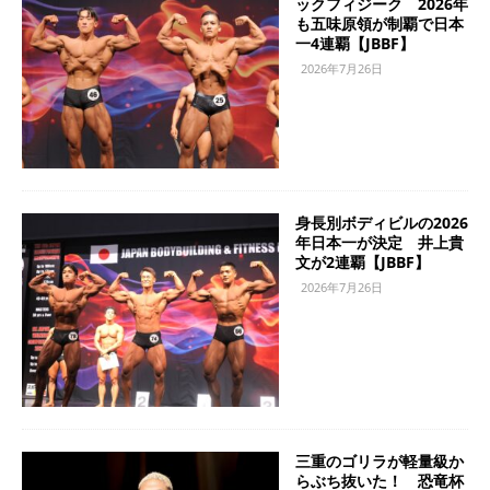
ックフィジーク 2026年
も五味原領が制覇で日本
一4連覇【JBBF】
2026年7月26日
身長別ボディビルの2026
年日本一が決定 井上貴
文が2連覇【JBBF】
2026年7月26日
三重のゴリラが軽量級か
らぶち抜いた！ 恐竜杯