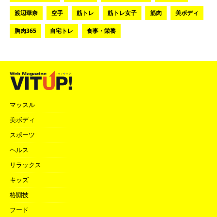
渡辺華奈
空手
筋トレ
筋トレ女子
筋肉
美ボディ
胸肉365
自宅トレ
食事・栄養
マッスル
美ボディ
スポーツ
ヘルス
リラックス
キッズ
格闘技
フード