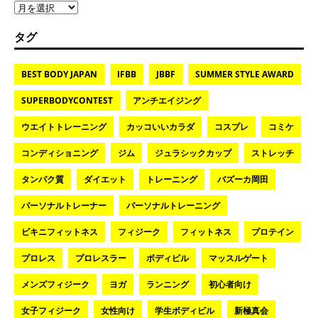
タグ
BEST BODY JAPAN
IFBB
JBBF
SUMMER STYLE AWARD
SUPERBODYCONTEST
アンチエイジング
ウエイトトレーニング
カッコいいカラダ
コスプレ
コミケ
コンディショニング
ジム
ジュラシックカップ
ストレッチ
タンパク質
ダイエット
トレーニング
バズーカ岡田
パーソナルトレーナー
パーソナルトレーニング
ビキニフィットネス
フィジーク
フィットネス
プロテイン
プロレス
プロレスラー
ボディビル
マッスルゲート
メンズフィジーク
ヨガ
ランニング
初心者向け
女子フィジーク
女性向け
学生ボディビル
新極真会